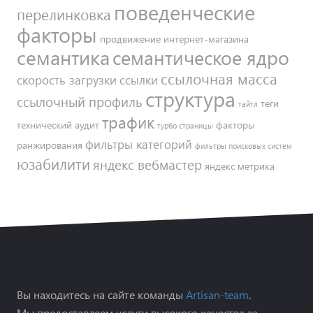
поведенческие
перелинковка
факторы
продвижение интернет-магазина
семантика
семантическое ядро
ссылочная масса
скорость загрузки
ссылки
структура
ссылочный профиль
теги
тайтл
трафик
технический аудит
факторы
турбо страницы
фильтры категорий
ранжирования
фильтры поисковых систем
юзабилити
яндекс вебмастер
яндекс метрика
Вы находитесь на сайте команды
Artisan-team
.
Мы предоставляем услуги высокого качества за