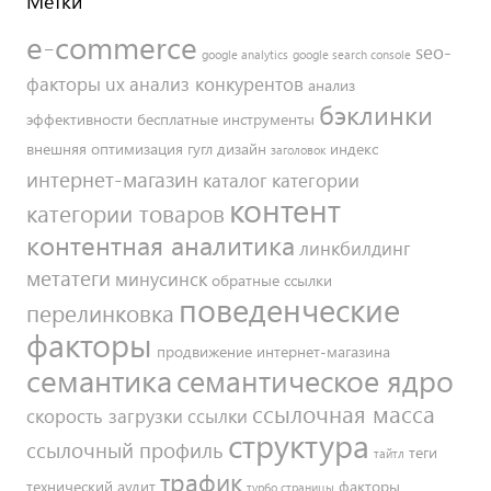
Метки
e-commerce
seo-
google analytics
google search console
факторы
ux
анализ конкурентов
анализ
бэклинки
эффективности
бесплатные инструменты
внешняя оптимизация
гугл
дизайн
индекс
заголовок
интернет-магазин
каталог
категории
контент
категории товаров
контентная аналитика
линкбилдинг
метатеги
минусинск
обратные ссылки
поведенческие
перелинковка
факторы
продвижение интернет-магазина
семантика
семантическое ядро
ссылочная масса
скорость загрузки
ссылки
структура
ссылочный профиль
теги
тайтл
трафик
технический аудит
факторы
турбо страницы