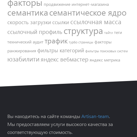
факторы
продвижение интернет-магазина
семантика
семантическое ядро
ссылочная масса
скорость загрузки
ссылки
структура
ссылочный профиль
теги
тайтл
трафик
технический аудит
факторы
турбо страницы
фильтры категорий
ранжирования
фильтры поисковых систем
юзабилити
яндекс вебмастер
яндекс метрика
Вы находитесь на сайте команды
Artisan-team
.
Мы предоставляем услуги высокого качества за
соответствующую стоимость.