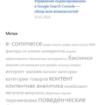
Управление индексированием
в Google Search Console —
обзор всех возможностей
31.01.2022
Метки
e-commerce
seo-
google analytics
google search console
факторы
ux
анализ конкурентов
анализ
бэклинки
эффективности
бесплатные инструменты
внешняя оптимизация
гугл
дизайн
индекс
заголовок
интернет-магазин
каталог
категории
контент
категории товаров
контентная аналитика
линкбилдинг
метатеги
минусинск
обратные ссылки
поведенческие
перелинковка