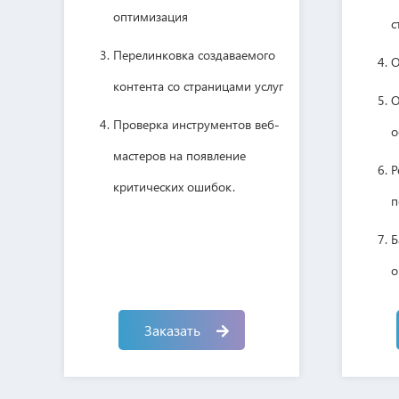
оптимизация
с
Перелинковка создаваемого
О
контента со страницами услуг
О
Проверка инструментов веб-
о
мастеров на появление
Р
критических ошибок.
п
Б
о
Н
Заказать
с
С