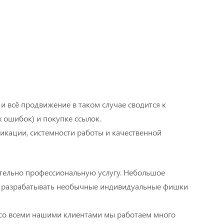
факторов ранжирования
енов
Работа с базами подписчиков
Аудит социальных сетей
Разработка системы
региональных поддоменов
 всё продвижение в таком случае сводится к
Индивидуальные
 ошибок) и покупке ссылок.
консультации
фикации, системности работы и качественной
тельно профессиональную услугу. Небольшое
 и разрабатывать необычные индивидуальные фишки
и со всеми нашими клиентами мы работаем много