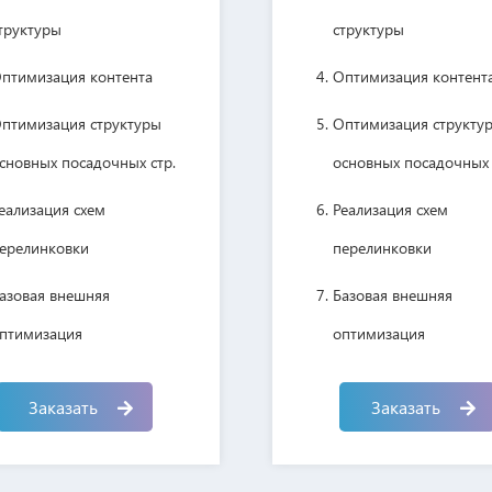
труктуры
структуры
птимизация контента
Оптимизация контент
птимизация структуры
Оптимизация структу
сновных посадочных стр.
основных посадочных 
еализация схем
Реализация схем
ерелинковки
перелинковки
азовая внешняя
Базовая внешняя
птимизация
оптимизация
аписание и публикация
Крауд-маркетинг
Заказать
Заказать
татей на сайте
Работа с сайтами-отз
бор и отслеживание
Социальные сигналы