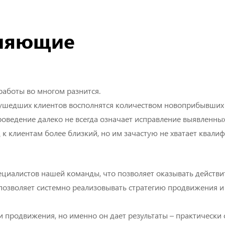
Разработка системы
региональных поддом
вляющие
Индивидуальные
консультации
работы во многом разнится.
 ушедших клиентов восполнятся количеством новоприбывших и
оведение далеко не всегда означает исправление выявленных
 к клиентам более близкий, но им зачастую не хватает квали
циалистов нашей команды, что позволяет оказывать действи
, позволяет системно реализовывать стратегию продвижения
ти продвижения, но именно он дает результаты – практическ