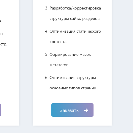
Разработка/корректировка
структуры сайта, разделов
а
Оптимизация статического
ры
контента
стр.
Формирование масок
метатегов
Оптимизация структуры
основных типов страниц
Разработка контент-стратегии
Заказать
Реализация схем
овиками
перелинковки