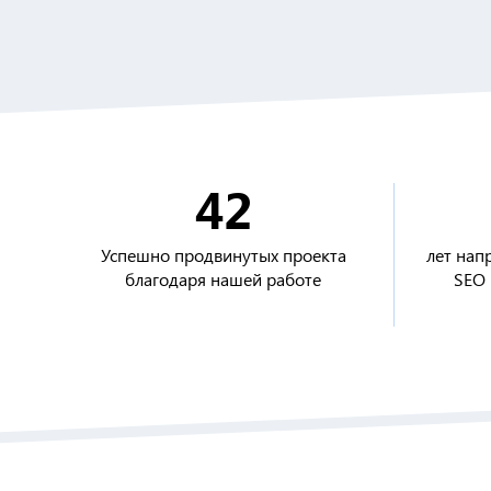
п
В
Р
А
42
н
А
Успешно продвинутых проекта
лет нап
ф
благодаря нашей работе
SEO 