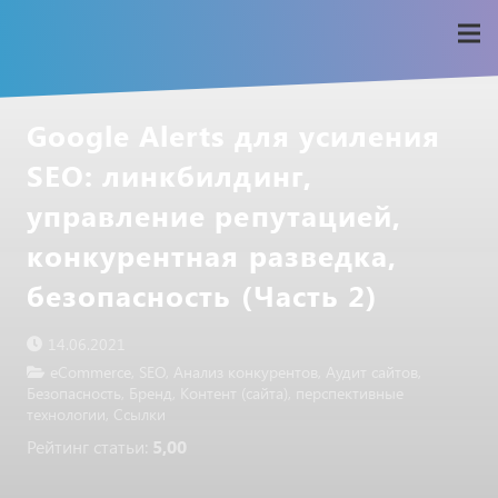
Google Alerts для усиления
SEO: линкбилдинг,
управление репутацией,
конкурентная разведка,
безопасность (Часть 2)
14.06.2021
eCommerce
,
SEO
,
Анализ конкурентов
,
Аудит сайтов
,
Безопасность
,
Бренд
,
Контент (сайта)
,
перспективные
технологии
,
Ссылки
Рейтинг статьи:
5,00