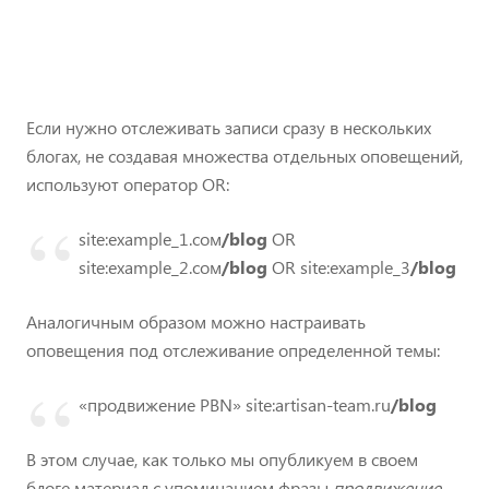
Если нужно отслеживать записи сразу в нескольких
блогах, не создавая множества отдельных оповещений,
используют оператор OR:
site:example_1.сом
/blog
OR
site:example_2.сом
/blog
OR site:example_3
/blog
Аналогичным образом можно настраивать
оповещения под отслеживание определенной темы:
«продвижение PBN» site:artisan-team.ru
/blog
В этом случае, как только мы опубликуем в своем
блоге материал с упоминанием фразы
продвижение