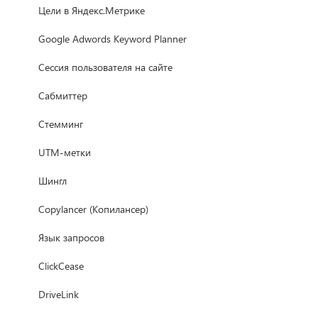
Цели в Яндекс.Метрике
Google Adwords Keyword Planner
Сессия пользователя на сайте
Сабмиттер
Стемминг
UTM-метки
Шингл
Copylancer (Копилансер)
Язык запросов
ClickCease
DriveLink