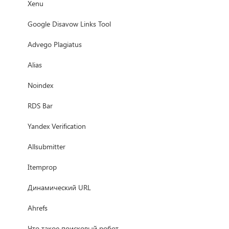
Xenu
Google Disavow Links Tool
Advego Plagiatus
Alias
Noindex
RDS Bar
Yandex Verification
Allsubmitter
Itemprop
Динамический URL
Ahrefs
Что такое поисковый робот