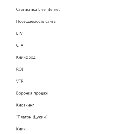
Статистика Liveinternet
Посещаемость сайта
LTV
CTA
Кликфрод
ROI
VTR
Воронка продаж
Клоакинг
“Платон Щукин”
Клик