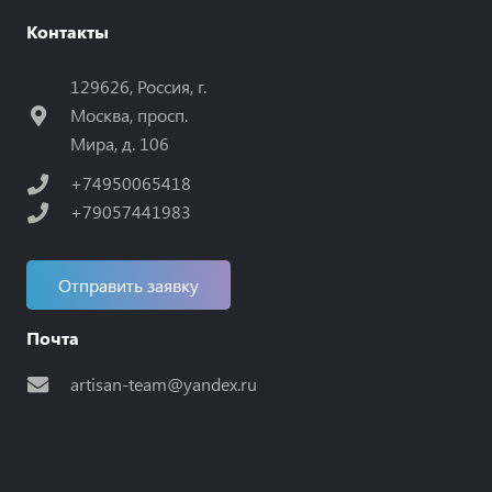
Контакты
129626, Россия, г.
Москва, просп.
Мира, д. 106
+74950065418
+79057441983
Отправить заявку
Почта
artisan-team@yandex.ru