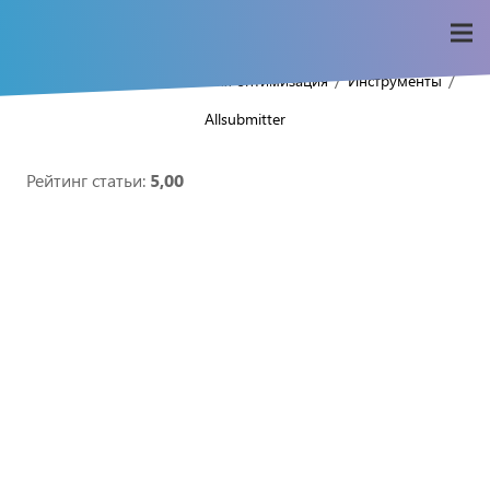
/
/
/
/
Home
Seo-wiki
Внешняя оптимизация
Инструменты
Allsubmitter
Рейтинг статьи:
5,00