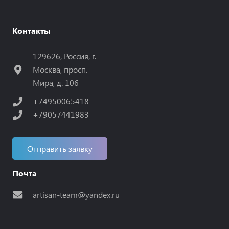
Контакты
129626, Россия, г.
Москва, просп.
Мира, д. 106
+74950065418
+79057441983
Отправить заявку
Почта
artisan-team@yandex.ru