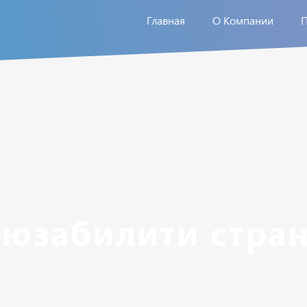
Главная
О Компании
 юзабилити стра
на
,
UX
,
Юзабилити сайта