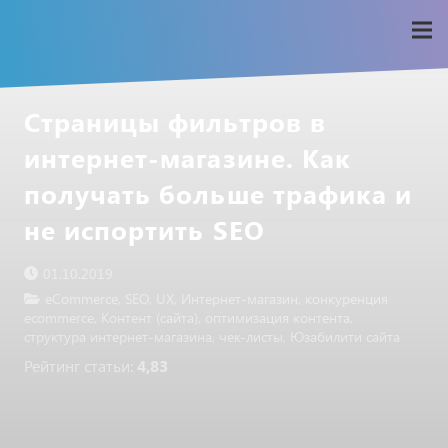
Страницы фильтров в
интернет-магазине. Как
получать больше трафика и
не испортить SEO
01.10.2019
eCommerce
,
SEO
,
UX
,
Интернет-магазин
,
конкуренция
ecommerce
,
Контент (сайта)
,
оптимизация контента
,
структура интернет-магазина
,
чек-листы
,
Юзабилити сайта
Рейтинг статьи:
4,83