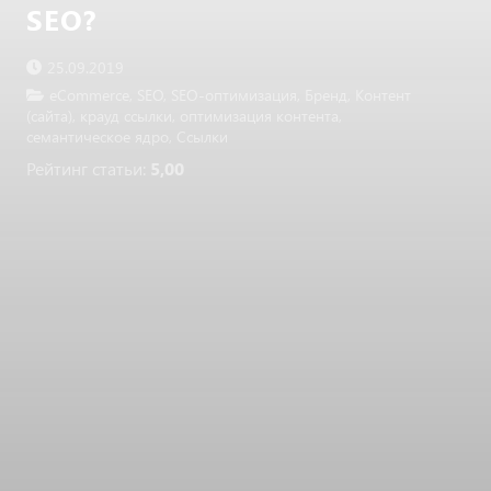
SEO?
25.09.2019
eCommerce
,
SEO
,
SEO-оптимизация
,
Бренд
,
Контент
(сайта)
,
крауд ссылки
,
оптимизация контента
,
семантическое ядро
,
Ссылки
Рейтинг статьи:
5,00