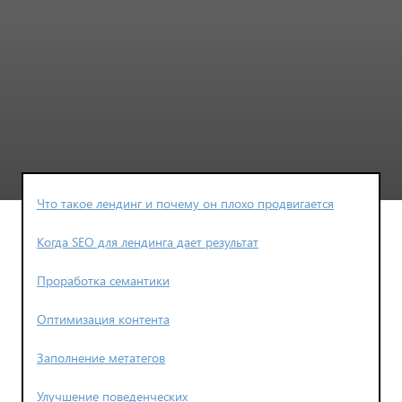
Что такое лендинг и почему он плохо продвигается
Когда SEO для лендинга дает результат
Проработка семантики
Оптимизация контента
Заполнение метатегов
Улучшение поведенческих