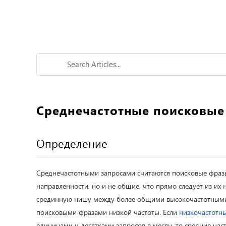
Среднечастотные поисковые
Определение
Среднечастотными запросами считаются поисковые фразы
направленности, но и не общие, что прямо следует из их 
срединную нишу между более общими высокочастотными
поисковыми фразами низкой частоты. Если
низкочастотн
единицами и десятками запросов в месяц, то средние част