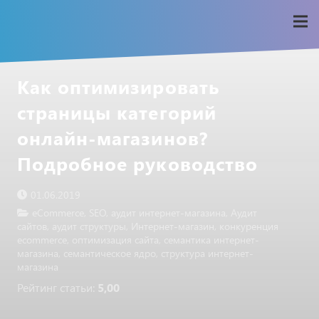
Как оптимизировать
страницы категорий
онлайн-магазинов?
Подробное руководство
01.06.2019
eCommerce
,
SEO
,
аудит интернет-магазина
,
Аудит
сайтов
,
аудит структуры
,
Интернет-магазин
,
конкуренция
ecommerce
,
оптимизация сайта
,
семантика интернет-
магазина
,
семантическое ядро
,
структура интернет-
магазина
Рейтинг статьи:
5,00