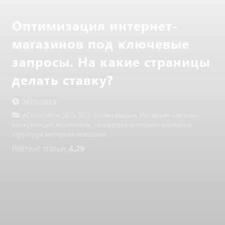
Оптимизация интернет-
магазинов под ключевые
запросы. На какие страницы
делать ставку?
26.05.2019
eCommerce
,
SEO
,
SEO-оптимизация
,
Интернет-магазин
,
конкуренция ecommerce
,
семантика интернет-магазина
,
структура интернет-магазина
Рейтинг статьи:
4,29