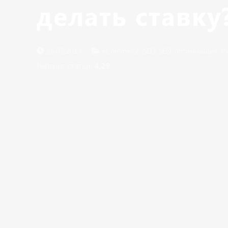
делать ставку
26.05.2019
eCommerce
,
SEO
,
SEO-оптимизация
,
И
Рейтинг статьи:
4,29