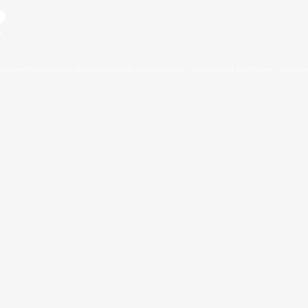
?
нтернет-магазин
,
конкуренция ecommerce
,
семантика интернет-магаз