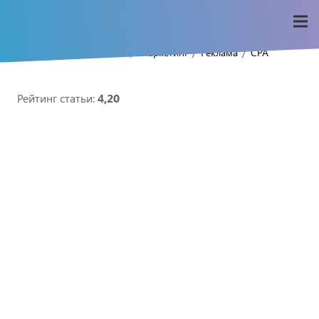
/
/
/
/
Home
Seo-wiki
Маркетинг
Реклама
CPA
Рейтинг статьи:
4,20