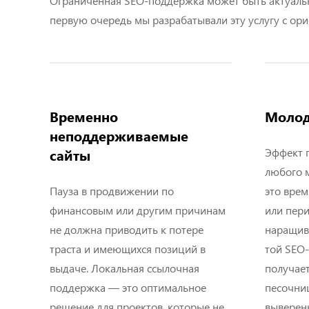
Ограниченная SEO-поддержка может быть актуально
первую очередь мы разрабатывали эту услугу с ор
Временно
Молод
неподдерживаемые
Эффект 
сайты
любого м
Пауза в продвижении по
это вре
финансовым или другим причинам
или пер
не должна приводить к потере
наращива
траста и имеющихся позиций в
той SEO
выдаче. Локальная ссылочная
получает
поддержка — это оптимальное
песочни
решение для проектов, которые не
выверен