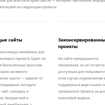
й для всех категорий сайтов — интернет-магазинов, информ
иентацией на следующие проекты:
ые сайты
Законсервированн
проекты
песочницы неизбежен для
олодого проекта. Будет ли
На сайте прекращаются
мя бесполезным простоем
обновления, но он остается
иодом активного
доступным для пользовател
ния траста — зависит от
этом случае ограниченная
-поддержки, которую
поддержка в виде ссылок н
 сайт, находясь в
провалиться проекту на дн
це. Аккуратный и
поисковой выдачи.
ный линкбилдинг, с