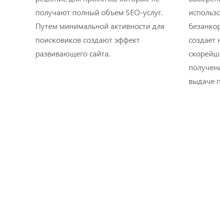
получают полный объем SEO-услуг.
использ
Путем минимальной активности для
безанкор
поисковиков создают эффект
создает 
развивающего сайта.
скорейш
получен
выдаче п