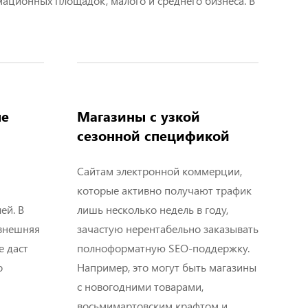
ационных площадок, малого и среднего бизнеса. В
ые
Магазины с узкой
сезонной спецификой
Сайтам электронной коммерции,
которые активно получают трафик
ей. В
лишь несколько недель в году,
 внешняя
зачастую нерентабельно заказывать
е даст
полноформатную SEO-поддержку.
о
Например, это могут быть магазины
с новогодними товарами,
восьмимартовским крафтом и