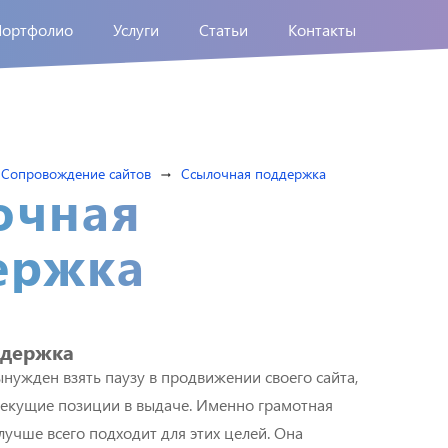
Портфолио
Услуги
Статьи
Контакты
Сопровождение сайтов
Ссылочная поддержка
arrow_right_alt
очная
ержка
ддержка
вынужден взять паузу в продвижении своего сайта,
 текущие позиции в выдаче. Именно грамотная
лучше всего подходит для этих целей. Она