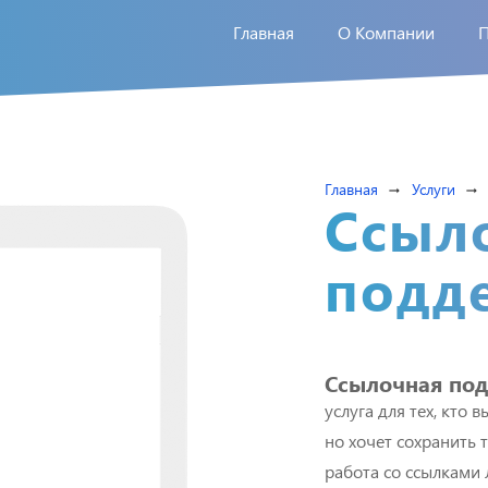
Главная
О Компании
Главная
Услуги
arrow_right_alt
arrow_right_alt
Ссыл
подд
Ссылочная по
услуга для тех, кто 
но хочет сохранить
работа со ссылками 