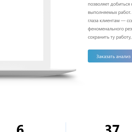
позволяет добиться
выполняемых работ. 
глаза клиентам — сс
феноменального резу
сохранить ту работу
Заказать анализ 
6
37