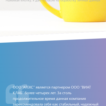
Нажимая кнопку, я даю согласие на обработку личных данных
Т
ООО “АТЕКС” является партнером ООО “ВИАТ
КЛАБ” более четырех лет. За столь
ли
продолжительное время данная компания
ию
зарекомендовала себя как стабильный, надежный