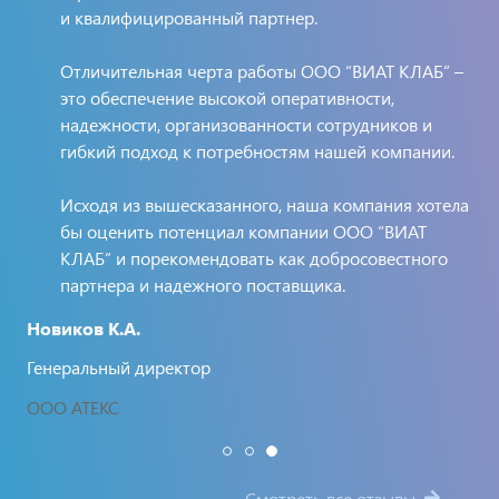
и квалифицированный партнер.
ся
Отличительная черта работы ООО “ВИАТ КЛАБ” –
это обеспечение высокой оперативности,
надежности, организованности сотрудников и
гибкий подход к потребностям нашей компании.
Исходя из вышесказанного, наша компания хотела
бы оценить потенциал компании ООО “ВИАТ
КЛАБ” и порекомендовать как добросовестного
На
партнера и надежного поставщика.
Ге
Новиков К.А.
ОО
Генеральный директор
ООО АТЕКС
Смотреть все отзывы