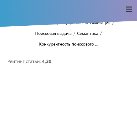
/
/
/
Home
Seo-wiki
Внутренняя оптимизация
/
/
Поисковая выдача
Семантика
Конкурентность поискового …
Рейтинг статьи:
4,20