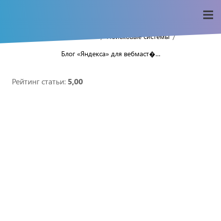
/
/
/
Home
Seo-wiki
Поисковые системы
Блог «Яндекса» для вебмаст�…
Рейтинг статьи:
5,00