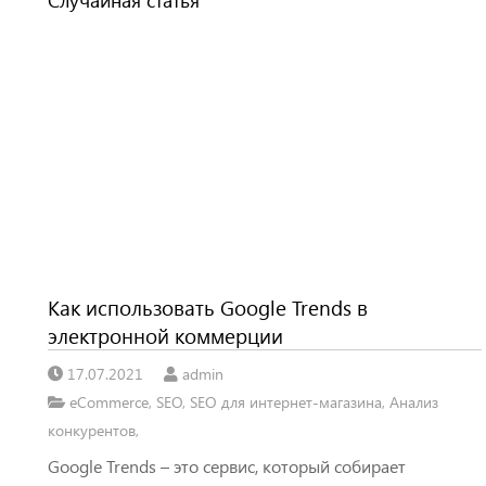
Случайная статья
Как использовать Google Trends в
электронной коммерции
17.07.2021
admin
eCommerce
,
SEO
,
SEO для интернет-магазина
,
Анализ
конкурентов
,
Google Trends – это сервис, который собирает