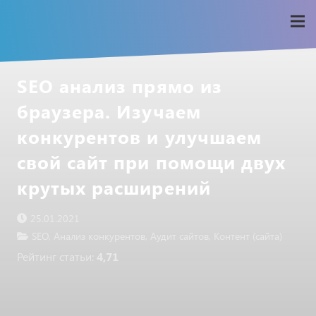
SEO анализ прямо из
браузера. Изучаем
конкурентов и улучшаем
свой сайт при помощи двух
крутых расширений
25.01.2021
SEO
,
Анализ конкурентов
,
Аудит сайтов
,
Контент (сайта)
Рейтинг статьи:
4,71