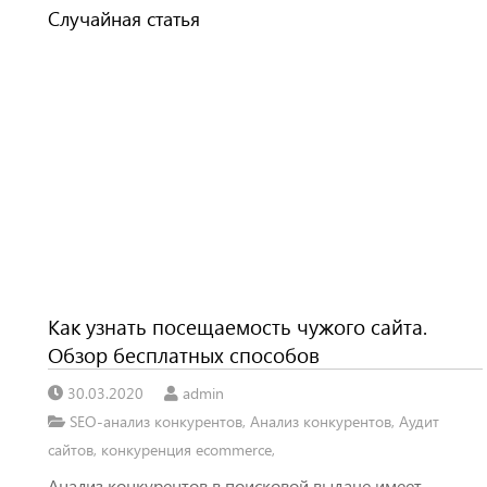
Случайная статья
Как узнать посещаемость чужого сайта.
Обзор бесплатных способов
30.03.2020
admin
SEO-анализ конкурентов
,
Анализ конкурентов
,
Аудит
сайтов
,
конкуренция ecommerce
,
Анализ конкурентов в поисковой выдаче имеет