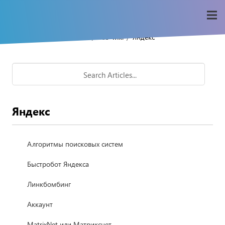
/
/
Home
Seo-wiki
Яндекс
Яндекс
Алгоритмы поисковых систем
Быстробот Яндекса
Линкбомбинг
Аккаунт
MatrixNet или Матрикснет