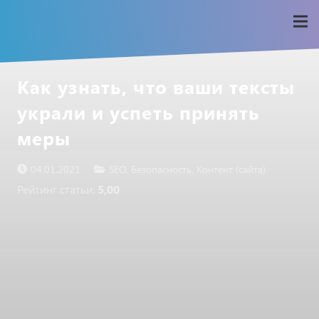
Как узнать, что ваши тексты
украли и успеть принять
меры
04.01.2021
SEO
,
Безопасность
,
Контент (сайта)
Рейтинг статьи:
5,00