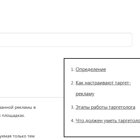
Определение
Как настраивают таргет-
рекламу
Этапы работы таргетолога
ванной рекламы в
х площадках.
Что должен уметь таргетоло
уемая только тем