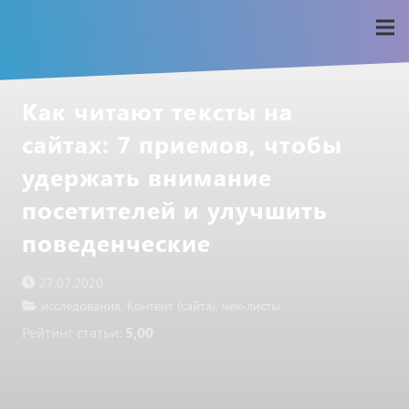
Как читают тексты на
сайтах: 7 приемов, чтобы
удержать внимание
посетителей и улучшить
поведенческие
27.07.2020
исследования
,
Контент (сайта)
,
чек-листы
Рейтинг статьи:
5,00