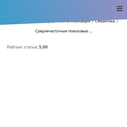
/
/
/
/
Home
Seo-wiki
Внутренняя оптимизация
Семантика
Среднечастотные поисковые …
Рейтинг статьи:
5,00