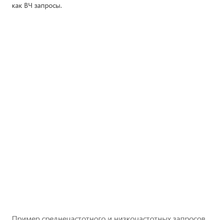
как ВЧ запросы.
Пример среднечастотного и низкочастотных запросов