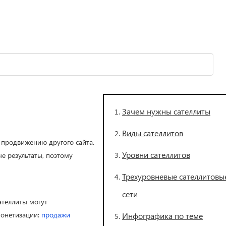
Зачем нужны сателлиты
Виды сателлитов
 продвижению другого сайта.
Уровни сателлитов
е результаты, поэтому
Трехуровневые сателлитовы
сети
ателлиты могут
монетизации:
продажи
Инфографика по теме