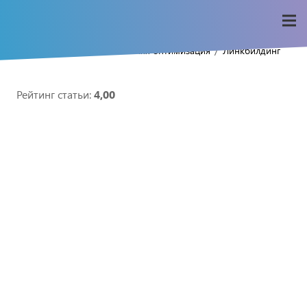
/
/
/
Home
Seo-wiki
Внешняя оптимизация
Линкбилдинг
Рейтинг статьи:
4,00