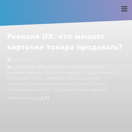
Ревизия UX: что мешает
карточке товара продавать?
16.04.2019
eCommerce
,
SEO для интернет-магазина
,
SEO для
интернет-магазина
,
SEO-оптимизация
,
UX
,
аудит контента
,
визуальный контент
,
Интернет-магазин
,
интернет-
маркетинг
,
конкуренция ecommerce
,
Контент (сайта)
,
оптимизация контента
,
структура интернет-магазина
Рейтинг статьи:
4,75