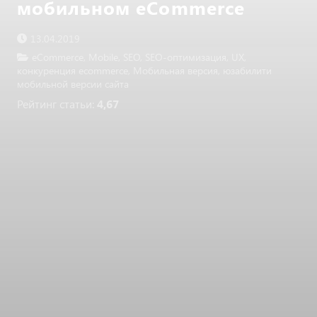
мобильном eCommerce
13.04.2019
eCommerce
,
Mobile
,
SEO
,
SEO-оптимизация
,
UX
,
конкуренция ecommerce
,
Мобильная версия
,
юзабилити
мобильной версии сайта
Рейтинг статьи:
4,67