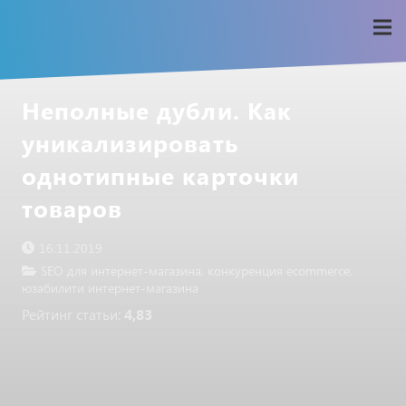
Неполные дубли. Как
уникализировать
однотипные карточки
товаров
16.11.2019
SEO для интернет-магазина
,
конкуренция ecommerce
,
юзабилити интернет-магазина
Рейтинг статьи:
4,83