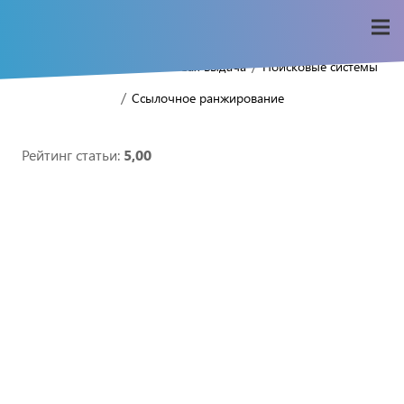
/
/
/
Home
Seo-wiki
Поисковая выдача
Поисковые системы
/
Ссылочное ранжирование
Рейтинг статьи:
5,00