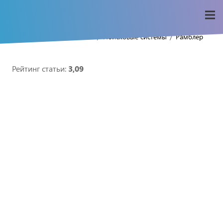
/
/
/
/
Home
Seo-wiki
SEO
Поисковые системы
Рамблер
Рейтинг статьи:
3,09