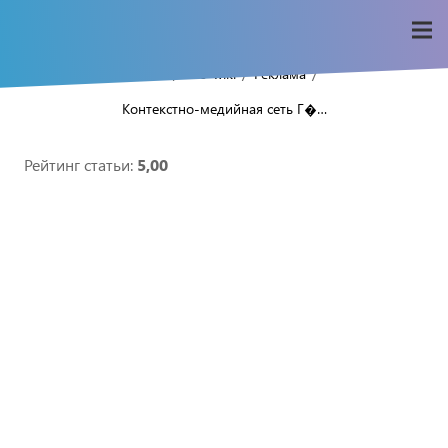
/
/
/
Home
Seo-wiki
Реклама
Контекстно-медийная сеть Г�…
Рейтинг статьи:
5,00