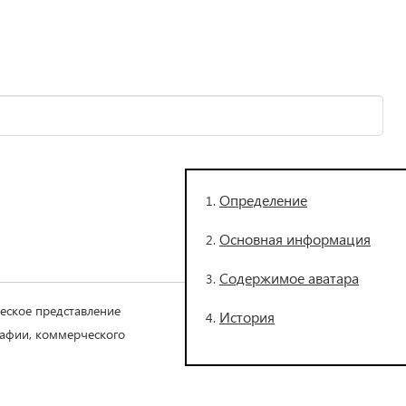
Определение
Основная информация
Содержимое аватара
ческое представление
История
рафии, коммерческого