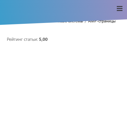
/
/
/
Home
Seo-wiki
Поисковые системы
AMP-страницы
Рейтинг статьи:
5,00