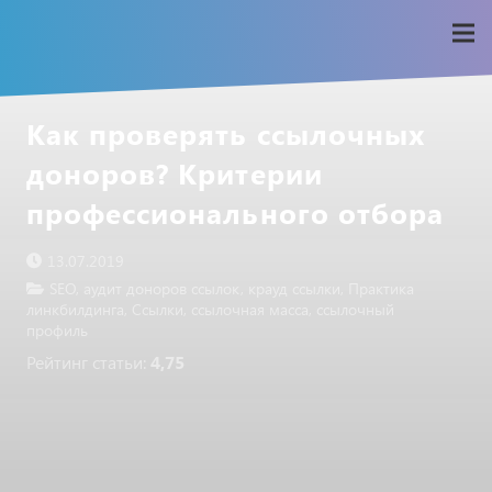
Как проверять ссылочных
доноров? Критерии
профессионального отбора
13.07.2019
SEO
,
аудит доноров ссылок
,
крауд ссылки
,
Практика
линкбилдинга
,
Ссылки
,
ссылочная масса
,
ссылочный
профиль
Рейтинг статьи:
4,75