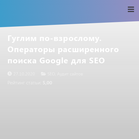
Гуглим по-взрослому.
Операторы расширенного
поиска Google для SEO
27.10.2020
SEO
,
Аудит сайтов
Рейтинг статьи:
5,00