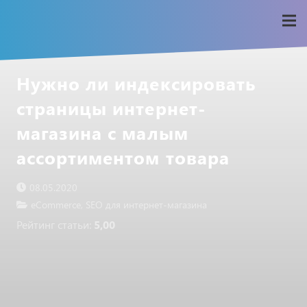
Нужно ли индексировать
страницы интернет-
магазина с малым
ассортиментом товара
08.05.2020
eCommerce
,
SEO для интернет-магазина
Рейтинг статьи:
5,00