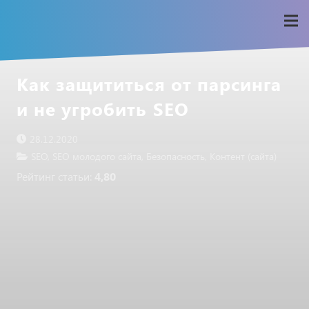
Как защититься от парсинга
и не угробить SEO
28.12.2020
SEO
,
SEO молодого сайта
,
Безопасность
,
Контент (сайта)
Рейтинг статьи:
4,80