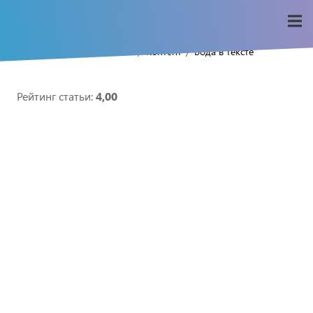
/
/
/
Home
Seo-wiki
Контент
Вода в тексте
Рейтинг статьи:
4,00