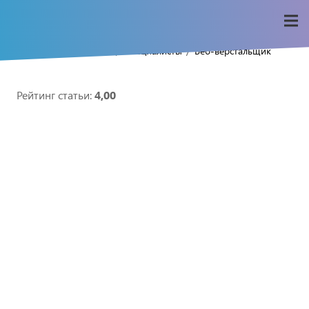
/
/
/
Home
Seo-wiki
Специалисты
Веб-верстальщик
Рейтинг статьи:
4,00