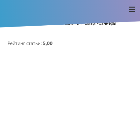
/
/
/
Home
Seo-wiki
Реклама
Смарт-баннеры
Рейтинг статьи:
5,00