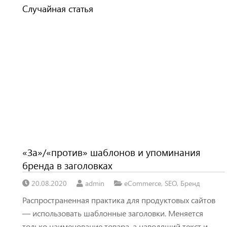
Случайная статья
«За»/«против» шаблонов и упоминания
бренда в заголовках
20.08.2020
admin
eCommerce
,
SEO
,
Бренд
Распространенная практика для продуктовых сайтов
— использовать шаблонные заголовки. Меняется
только наименование товара, а наводящий текст и