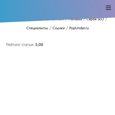
/
/
/
/
/
/
Home
Seo-wiki
SEO
Контент
Реклама
Серое SEO
/
/
Специалисты
Ссылки
PopUnder.ru
Рейтинг статьи:
5,00