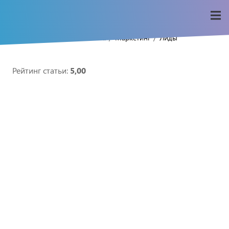
/
/
/
Home
Seo-wiki
Маркетинг
Лиды
Рейтинг статьи:
5,00