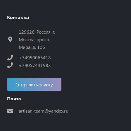
Контакты
129626, Россия, г.
Москва, просп.
Мира, д. 106
+74950065418
+79057441983
Отправить заявку
Почта
artisan-team@yandex.ru