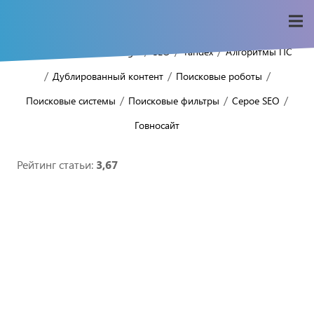
/
/
/
/
/
Home
Seo-wiki
Google
SEO
Yandex
Алгоритмы ПС
/
/
/
Дублированный контент
Поисковые роботы
/
/
/
Поисковые системы
Поисковые фильтры
Серое SEO
Говносайт
Рейтинг статьи:
3,67