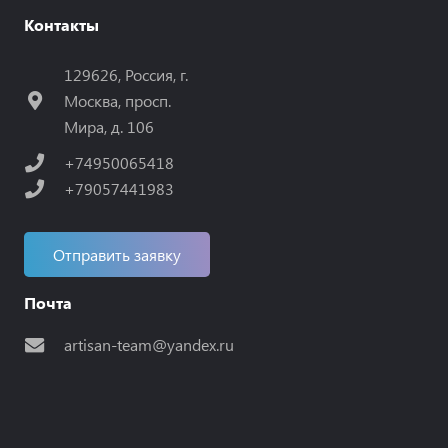
Контакты
129626, Россия, г.
Москва, просп.
Мира, д. 106
+74950065418
+79057441983
Отправить заявку
Почта
artisan-team@yandex.ru