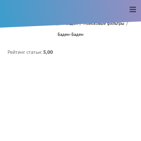
/
/
/
/
Home
Seo-wiki
Баден-Баден
Поисковые фильтры
Баден-Баден
Рейтинг статьи:
5,00