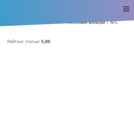
/
/
/
/
Home
Seo-wiki
АГС
Поисковые фильтры
АГС
Рейтинг статьи:
5,00