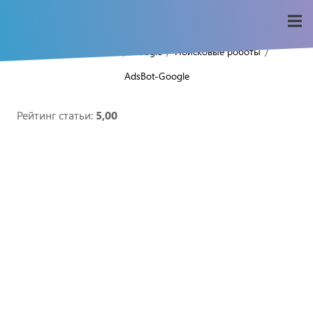
/
/
/
/
Home
Seo-wiki
Google
Поисковые роботы
AdsBot-Google
Рейтинг статьи:
5,00