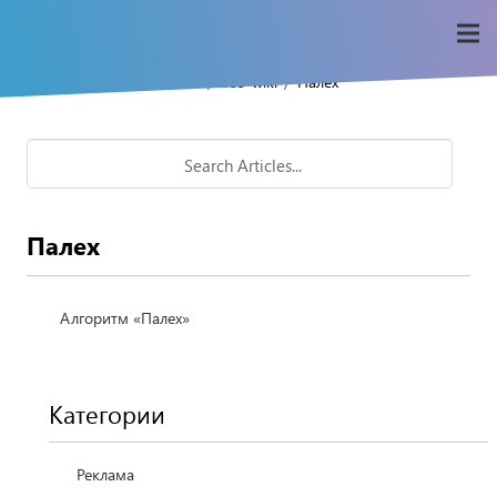
/
/
Home
Seo-wiki
Палех
Палех
Алгоритм «Палех»
Категории
Реклама